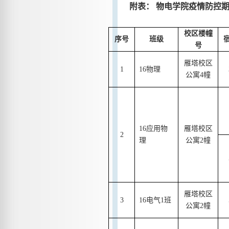
附表：
物电学院疫情防控
校区楼幢
序号
班级
号
雁塔校区
1
16
物理
公寓
4
幢
16
应用物
雁塔校区
2
理
公寓
2
幢
雁塔校区
3
16
电气
1
班
公寓
2
幢