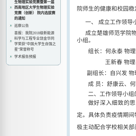
生物理实验竞赛暨第一届
西南地区大学生物理实验
院师生的健康和校园稳
竞赛（创新） 院内选拔赛
的通知
一、
成立工作领导
巡察公告
成立楚雄师范学院
喜报：我院2018级新能源
科学与工程专业饶金华同
小组。
学荣获“中国大学生自强之
星”荣誉称号
组
长：
何永泰
物理
学术报告预报
王新春
物理
副组长：自兴发
物
成
员
：
舒康云、何
二
、工作领导小组
做好深入细致的思
定。
具体负责疫情期间
极主动配合学校相关部