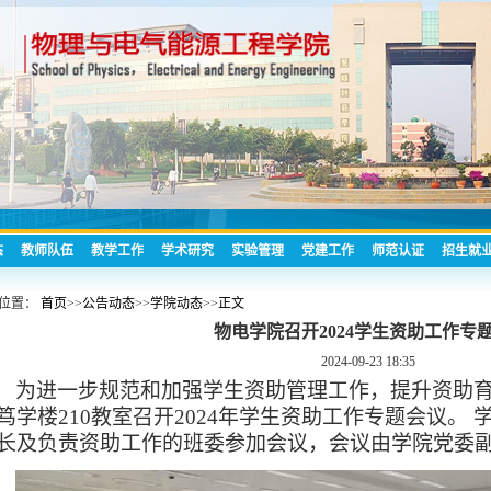
态
教师队伍
教学工作
学术研究
实验管理
党建工作
师范认证
招生就
位置：
首页
>>
公告动态
>>
学院动态
>>
正文
物电学院召开2024学生资助工作专
2024-09-23 18:35
为进一步规范和加强学生资助管理工作，提升资助
笃学楼
210
教室召开
2024
年学生资助工作专题会议。 
长及负责资助工作的班委参加会议，会议由学院党委