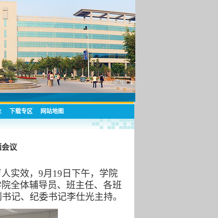
业
下载专区
网站地图
题会议
育人实效，
9
月
19
日下午，学院
学院全体辅导员、班主任、各班
副书记、纪委书记李仕光主持。