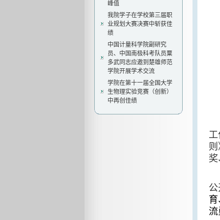
峰值
我院学子在学校第三届职
业规划大赛决赛中斩获佳
绩
中国计量科学院副研究
员、中国南极科考队员粟
多武同志应邀到楚雄师范
学院开展学术交流
学院在第十一届全国大学
生物理实验竞赛（创新）
中再创佳绩
工
则
奖
公
育
流